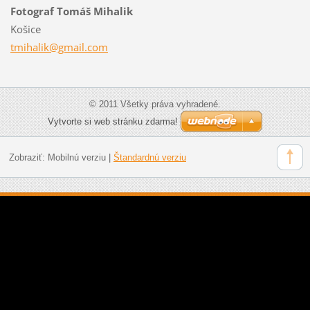
Fotograf Tomáš Mihalik
Košice
tmihalik
@gmail.c
om
© 2011 Všetky práva vyhradené.
Vytvorte si web stránku zdarma!
Zobraziť:
Mobilnú verziu
|
Štandardnú verziu