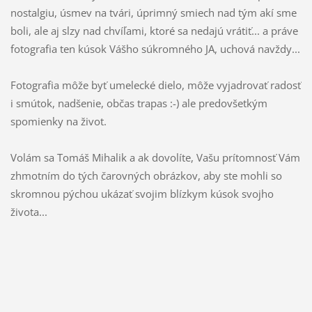
nostalgiu, úsmev na tvári, úprimný smiech nad tým akí sme
boli, ale aj slzy nad chvíľami, ktoré sa nedajú vrátiť... a práve
fotografia ten kúsok Vášho súkromného JA, uchová navždy...
Fotografia môže byť umelecké dielo, môže vyjadrovať radosť
i smútok, nadšenie, občas trapas :-) ale predovšetkým
spomienky na život.
Volám sa Tomáš Mihalik a ak dovolíte, Vašu prítomnosť Vám
zhmotním do tých čarovných obrázkov, aby ste mohli so
skromnou pýchou ukázať svojim blízkym kúsok svojho
života...