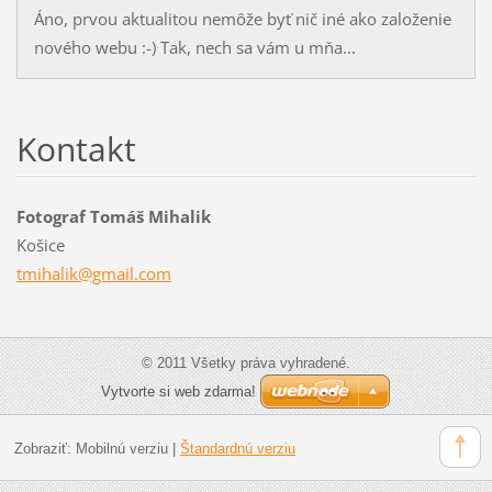
Áno, prvou aktualitou nemôže byť nič iné ako založenie
nového webu :-) Tak, nech sa vám u mňa...
Kontakt
Fotograf Tomáš Mihalik
Košice
tmihalik
@gmail.c
om
© 2011 Všetky práva vyhradené.
Vytvorte si web zdarma!
Zobraziť:
Mobilnú verziu
|
Štandardnú verziu